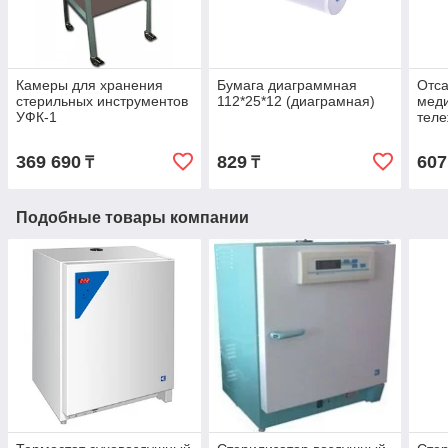
Камеры для хранения
Бумага диаграммная
Отс
стерильных инструментов
112*25*12 (диаграмная)
меди
УФК-1
теле
369 690
829
607
₸
₸
Подобные товары компании