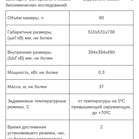
биохимических исследований.
Объём камеры, л
80
Габаритные размеры,
510х531х738
(шхГхВ) мм, не более
Внутренние размеры,
394х394х490
(ШхГхВ) мм, не более
Мощность, кВт, не более
0,3
Масса, кг, не более
37
Задаваемые температурные
от температуры на 5ºС
режимы, С
превышающей окружающую,
до +70ºС
Время достижения
2
установившего режима, час,
не более при температуре