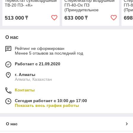
Термостат суховоздушный
Стерилизатор воздушный
Стер
ТВ-20 ПЗ- «К»
ГП-40-Ох ПЗ
ГП-8
(Принудительное
(При
охлаждение)
охл
513 000
633 000
698
₸
₸
О нас
Рейтинг не сформирован
Менее 5 отзывов за последний год
Работает с 21.09.2020
г. Алматы
Алматы, Казахстан
Контакты
Сегодня работает с 10:00 до 17:00
Показать весь график работы
О нас