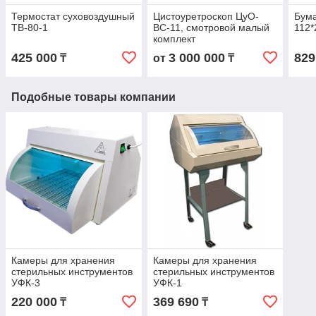
Термостат суховоздушный
Цистоуретроскоп ЦуО-
Бум
ТВ-80-1
ВС-11, смотровой малый
112*
комплект
425 000
3 000 000
829
₸
от
₸
Подобные товары компании
Камеры для хранения
Камеры для хранения
стерильных инструментов
стерильных инструментов
УФК-3
УФК-1
220 000
369 690
₸
₸