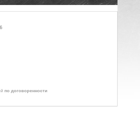
6
ей
по договоренности